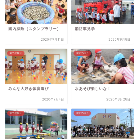
園内探険（スタンプラリー）
消防車見学
2020年9月11日
2020年9月8日
園での様子
園での様子
みんな大好き体育遊び
水あそび楽しいな！
2020年9月4日
2020年8月28日
園での様子
園での様子