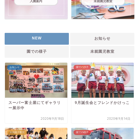
入園案内
未就園児教室
NEW
お知らせ
園での様子
未就園児教室
お知らせ
園での様子
スーパー富士屋にてギャラリ
9月誕生会とフレンドかけっこ
ー展示中
2020年9月18日
2020年9月14日
未就園児教室
園での様子