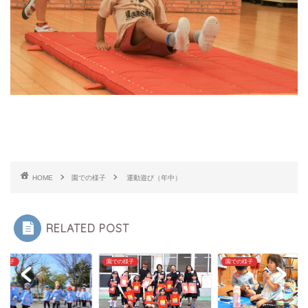
HOME
園での様子
運動遊び（年中）
RELATED POST
の様子
園での様子
園での様子