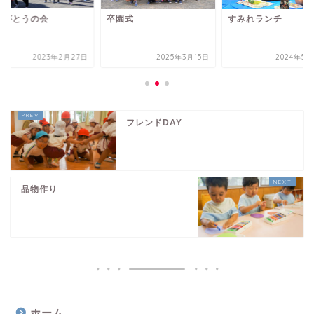
りがとうの会
卒園式
すみれランチ
2023年2月27日
2025年3月15日
2024年5月
フレンドDAY
品物作り
ホーム