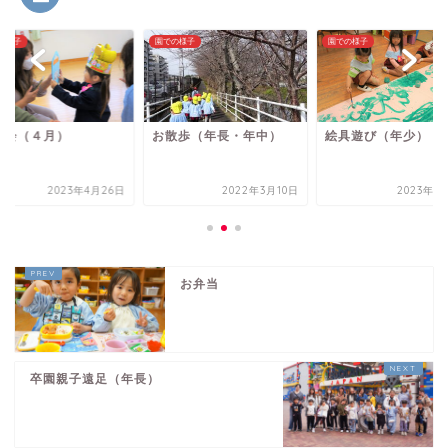
の様子
園での様子
園での様子
生会（４月）
お散歩（年長・年中）
絵具遊び（年少）
2023年4月26日
2022年3月10日
2023年5
お弁当
卒園親子遠足（年長）