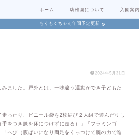
ホーム
幼稚園について
入園案
もくもくちゃん年間予定更新
2024年5月31日
しみました。戸外とは、一味違う運動ができ子どもた
て走ったり、ビニール袋を2枚結び２人組で遊んだりし
（手をつき膝を床につけずに走る）」「フラミンゴ
」「へび（腹ばいになり両足をくっつけて腕の力で進