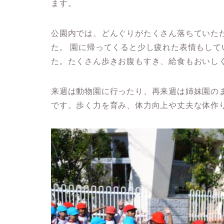
ます。
公園内では、どんぐりがたくさん落ちていた
た。 園に帰ってくると少し疲れた表情もし
た。たくさん歩きお腹もすき、給食もおいし
来週は動物園に行ったり、再来週は姉妹園の
です。歩く力を育み、体力向上や丈夫な体作