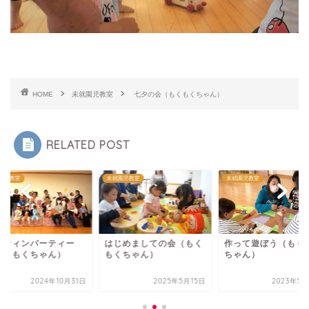
HOME
未就園児教室
七夕の会（もくもくちゃん）
RELATED POST
園児教室
未就園児教室
未就園児教室
ロウィンパーティー
はじめましての会（もく
作って遊ぼう（もく
もくもくちゃん）
もくちゃん）
ちゃん）
2024年10月31日
2025年5月15日
2023年5月