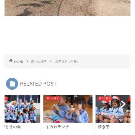
HOME
園での様子
親子遠足（年長）
RELATED POST
の様子
園での様子
園での様子
りがとうの会
すみれランチ
焼き芋