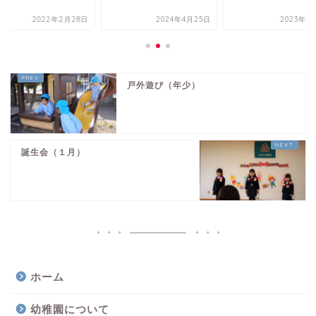
2022年2月28日
2024年4月25日
2023年1
戸外遊び（年少）
誕生会（１月）
ホーム
幼稚園について