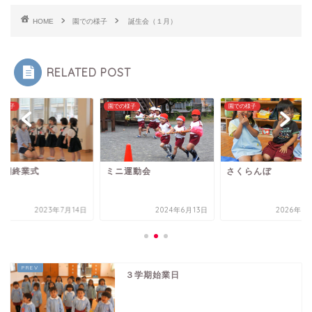
HOME
園での様子
誕生会（１月）
RELATED POST
の様子
園での様子
園での様子
学期終業式
ミニ運動会
さくらんぼ
2023年7月14日
2024年6月13日
2026年6
３学期始業日