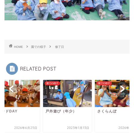
HOME
園での様子
修了日
RELATED POST
の様子
園での様子
園での様子
外遊び（年少）
さくらんぼ
フレンドDAY
2023年1月13日
2026年6月19日
2026年6月