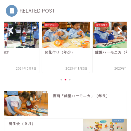
RELATED POST
の様子
園での様子
園での様子
外遊び
お花作り（年少）
鍵盤ハーモニカ（年
2024年5月9日
2025年11月5日
2025年10
描画「鍵盤ハーモニカ」（年長）
誕生会（９月）