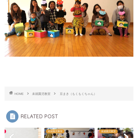
HOME
未就園児教室
豆まき（もくもくちゃん）
RELATED POST
らせ
未就園児教室
未就園児教室