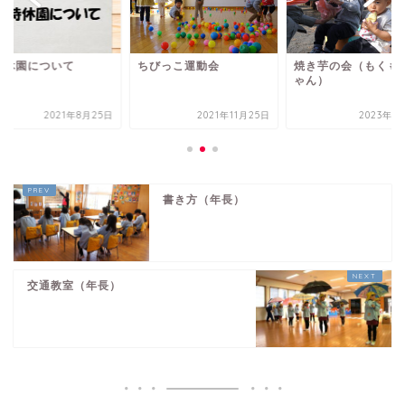
時休園について
ちびっこ運動会
焼き芋の会（もくも
ゃん）
2021年8月25日
2021年11月25日
2023年1
書き方（年長）
交通教室（年長）