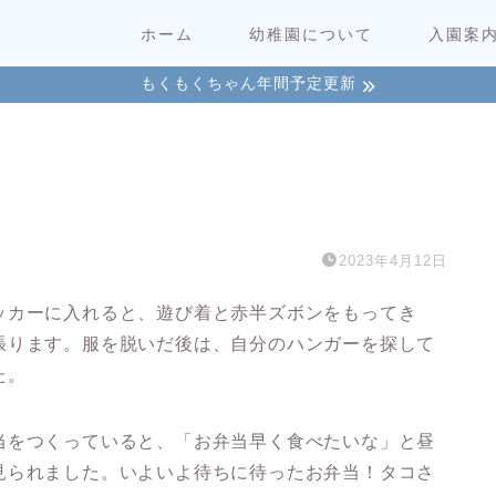
ホーム
幼稚園について
入園案
もくもくちゃん年間予定更新
）
2023年4月12日
ッカーに入れると、遊び着と赤半ズボンをもってき
張ります。服を脱いだ後は、自分のハンガーを探して
た。
当をつくっていると、「お弁当早く食べたいな」と昼
見られました。いよいよ待ちに待ったお弁当！タコさ