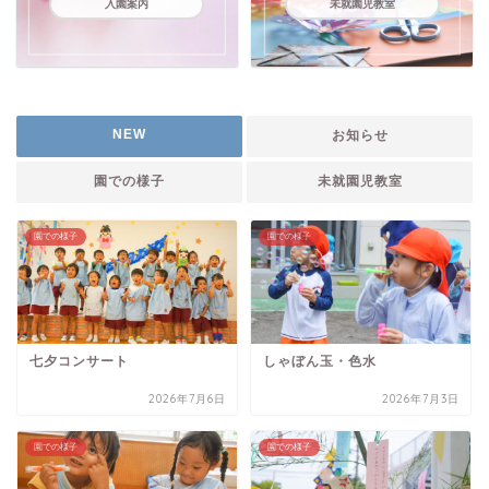
入園案内
未就園児教室
NEW
お知らせ
園での様子
未就園児教室
園での様子
園での様子
七夕コンサート
しゃぼん玉・色水
2026年7月6日
2026年7月3日
園での様子
園での様子