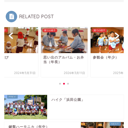
RELATED POST
の様子
園での様子
園での様子
育遊び
思い出のアルバム・お弁
参観会（年少）
当（年長）
2024年5月31日
2026年3月11日
2025年5
ハイク「浜田公園」
鍵盤ハーモニカ（年中）