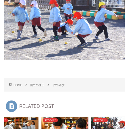
HOME
園での様子
戸外遊び
RELATED POST
の様子
園での様子
園での様子