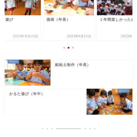
っこ遊び
描画（年長）
１年間楽しかったね
2025年10月23日
2023年9月22日
2025年3
紙粘土制作（年長）
かるた遊び（年中）