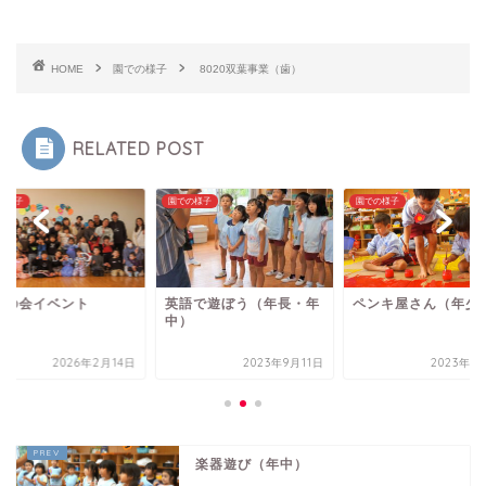
HOME
園での様子
8020双葉事業（歯）
RELATED POST
の様子
園での様子
園での様子
語で遊ぼう（年長・年
ペンキ屋さん（年少）
父母の会イベント
）
2023年9月11日
2023年11月6日
2026年2
楽器遊び（年中）