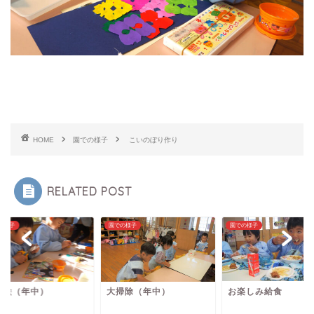
HOME
園での様子
こいのぼり作り
RELATED POST
の様子
園での様子
園での様子
り絵（年中）
大掃除（年中）
お楽しみ給食