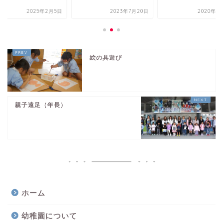
2025年2月5日
2023年7月20日
2020年1
絵の具遊び
親子遠足（年長）
ホーム
幼稚園について